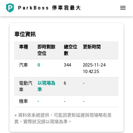
ParkBoss 停車我最大
車位資訊
車種
即時剩餘
總空位
更新時間
空位
數
汽車
0
344
2025-11-24
10:42:25
電動汽
以現場為
6
-
車
準
機車
-
-
-
※ 資料依系統提供，可能因更新延遲與現場略有差
異，實際狀況請以現場為準。