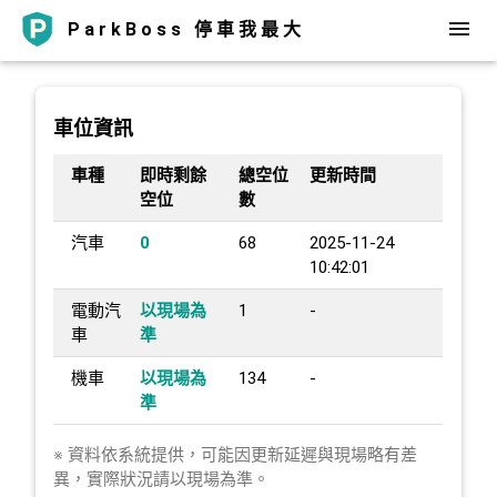
ParkBoss 停車我最大
車位資訊
車種
即時剩餘
總空位
更新時間
空位
數
汽車
0
68
2025-11-24
10:42:01
電動汽
以現場為
1
-
車
準
機車
以現場為
134
-
準
※ 資料依系統提供，可能因更新延遲與現場略有差
異，實際狀況請以現場為準。