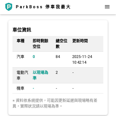
ParkBoss 停車我最大
車位資訊
車種
即時剩餘
總空位
更新時間
空位
數
汽車
0
84
2025-11-24
10:42:14
電動汽
以現場為
2
-
車
準
機車
-
-
-
※ 資料依系統提供，可能因更新延遲與現場略有差
異，實際狀況請以現場為準。