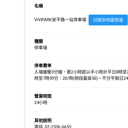
名稱
ViViPARK安平路一站停車場
切換到地圖頁面
種類
停車場
停車費率
入場緩衝3分鐘，第2小時起以半小時計平日8時至21時59
時至7時59分：20/時(時段最高50)。不分平假日2
營業時間
24小時
其他說明
電話: 02-2536-6655