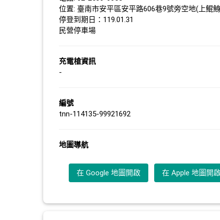
位置: 臺南市安平區安平路606巷9號旁空地(上鯤鯓段5
停登到期日：119.01.31
民營停車場
充電槍資訊
-
編號
tnn-114135-99921692
地圖導航
在 Google 地圖開啟
在 Apple 地圖開