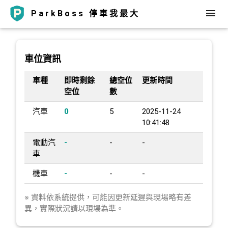
ParkBoss 停車我最大
車位資訊
車種
即時剩餘
總空位
更新時間
空位
數
汽車
0
5
2025-11-24
10:41:48
電動汽
-
-
-
車
機車
-
-
-
※ 資料依系統提供，可能因更新延遲與現場略有差
異，實際狀況請以現場為準。