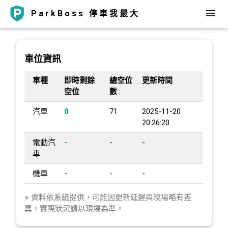
ParkBoss 停車我最大
車位資訊
車種
即時剩餘
總空位
更新時間
空位
數
汽車
0
71
2025-11-20
20:26:20
電動汽
-
-
-
車
機車
-
-
-
※ 資料依系統提供，可能因更新延遲與現場略有差
異，實際狀況請以現場為準。