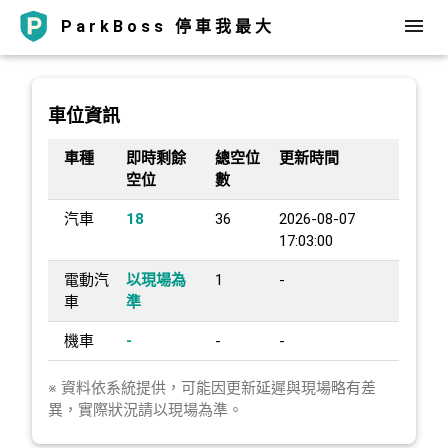
ParkBoss 停車我最大
車位資訊
車種
即時剩餘
總空位
更新時間
空位
數
汽車
18
36
2026-08-07
17:03:00
電動汽
以現場為
1
-
車
準
機車
-
-
-
※ 資料依系統提供，可能因更新延遲與現場略有差
異，實際狀況請以現場為準。