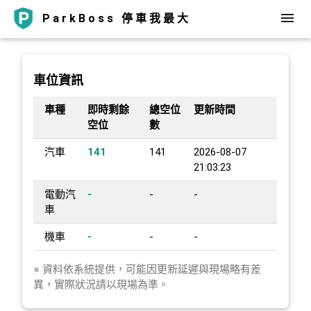
ParkBoss 停車我最大
車位資訊
車種
即時剩餘
總空位
更新時間
空位
數
汽車
141
141
2026-08-07
21:03:23
電動汽
-
-
-
車
機車
-
-
-
※ 資料依系統提供，可能因更新延遲與現場略有差
異，實際狀況請以現場為準。