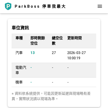
ParkBoss 停車我最大
車位資訊
車種
即時剩餘
總空位
更新時間
空位
數
汽車
13
27
2026-03-27
10:00:19
電動汽
-
-
-
車
機車
-
-
-
※ 資料依系統提供，可能因更新延遲與現場略有差
異，實際狀況請以現場為準。