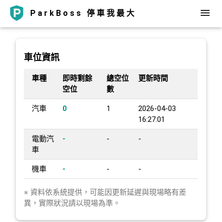
ParkBoss 停車我最大
車位資訊
車種
即時剩餘
總空位
更新時間
空位
數
汽車
0
1
2026-04-03
16:27:01
電動汽
-
-
-
車
機車
-
-
-
※ 資料依系統提供，可能因更新延遲與現場略有差
異，實際狀況請以現場為準。