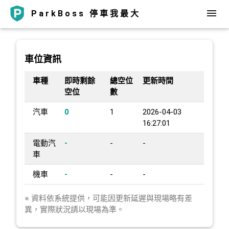
ParkBoss 停車我最大
車位資訊
車種
即時剩餘
總空位
更新時間
空位
數
汽車
0
1
2026-04-03
16:27:01
電動汽
-
-
-
車
機車
-
-
-
※ 資料依系統提供，可能因更新延遲與現場略有差
異，實際狀況請以現場為準。