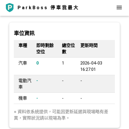
ParkBoss 停車我最大
車位資訊
車種
即時剩餘
總空位
更新時間
空位
數
汽車
0
1
2026-04-03
16:27:01
電動汽
-
-
-
車
機車
-
-
-
※ 資料依系統提供，可能因更新延遲與現場略有差
異，實際狀況請以現場為準。