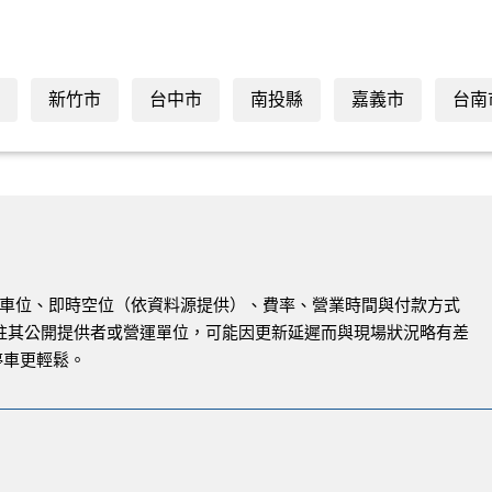
新竹市
台中市
南投縣
嘉義市
台南
與路邊車位、即時空位（依資料源提供）、費率、營業時間與付款方式
註其公開提供者或營運單位，可能因更新延遲而與現場狀況略有差
停車更輕鬆。