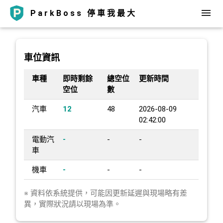
ParkBoss 停車我最大
車位資訊
車種
即時剩餘
總空位
更新時間
空位
數
汽車
12
48
2026-08-09
02:42:00
電動汽
-
-
-
車
機車
-
-
-
※ 資料依系統提供，可能因更新延遲與現場略有差
異，實際狀況請以現場為準。