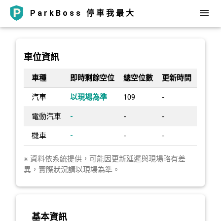
ParkBoss 停車我最大
車位資訊
車種
即時剩餘空位
總空位數
更新時間
汽車
以現場為準
109
-
電動汽車
-
-
-
機車
-
-
-
※ 資料依系統提供，可能因更新延遲與現場略有差
異，實際狀況請以現場為準。
基本資訊